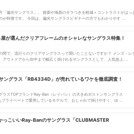
方「偏光サングラス」。 路面や海面のギラつきを軽減＋コントラストがはっ
が特徴です。 今回は、偏光サングラスビギナーの方でもわかりやす ...
ガネ屋が選んだクリアフレームのオシャレなサングラス特集！
の間で、流行りのクリアサングラスって聞いたことないですか？ メンズ・レ
アウトドアから街中まで幅広く掛けれるサングラスとして、人気急上 ...
ズサングラス「RB4334D」が売れているワケを徹底調査！
ラスTOPブランドRay-Ban（レイバン）の大きめボストンサングラス
方もプライベートで愛用しているモデルで、おしゃれで掛けやすく、ゆ ...
こいいRay-Banのサングラス「CLUBMASTER