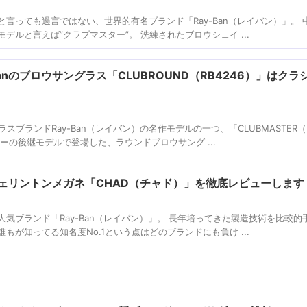
言っても過言ではない、世界的有名ブランド「Ray-Ban（レイバン）」。 
デルと言えば”クラブマスター”。 洗練されたブロウシェイ ...
anのブロウサングラス「CLUBROUND（RB4246）」はクラ
ラスブランドRay-Ban（レイバン）の名作モデルの一つ、「CLUBMASTER
ーの後継モデルで登場した、ラウンドブロウサング ...
ズウェリントンメガネ「CHAD（チャド）」を徹底レビューします
気ブランド「Ray-Ban（レイバン）」。 長年培ってきた製造技術を比較的
もが知ってる知名度No.1という点はどのブランドにも負け ...