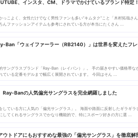
UTUBE、インスタ、CM、ドラマでかけているブランド特定
かっこよく、女性だけでなく男性ファンも多い”キムタク”こと「木村拓哉さん
んファッションアイテムも参考にされている方が本当にたくさん ...
y-Ban「ウェイファーラー（RB2140）」は世界を変えたフ
サングラスブランド「Ray-Ban（レイバン）」。 手の届きやすい価格帯な
ている定番モデルまで幅広く展開されています。 今回はそん ...
Ray-Banの人気偏光サングラスを完全網羅しました
をしている方に人気の「偏光サングラス」。 海面や路面に反射したギラギラ
してくれるサングラスでかなり機能的で、特にスポーツ好きの方に選 ...
アウトドアにもおすすめな最強の「偏光サングラス」を徹底解