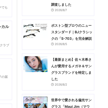
調査しました
中でも
2026/8/7
ボストン型ブロウのニュー
シカル
スタンダード｜BJクラシッ
クの「S-703」を完全解説
2026/8/5
（クラブ
【最新まとめ】佐々木希さ
んが愛用するメガネ＆サン
グラスブランドを特定しま
手の届
した
2026/8/2
世界中で愛される偏光サン
グラス「Maui Jim（マウ