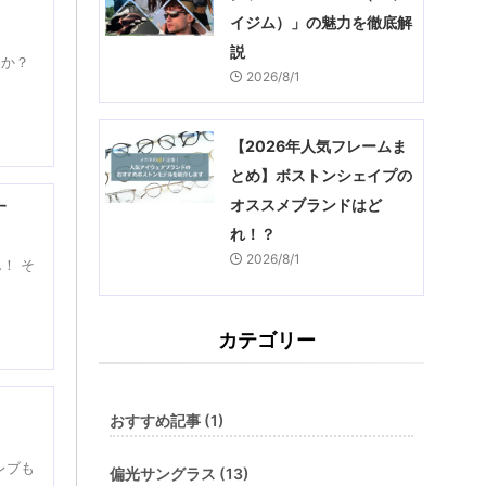
イジム）」の魅力を徹底解
説
うか？
2026/8/1
【2026年人気フレームま
とめ】ボストンシェイプの
オススメブランドはど
す
れ！？
2026/8/1
！ そ
カテゴリー
おすすめ記事 (1)
レブも
偏光サングラス (13)