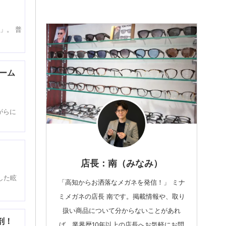
！
」。 普
レーム
がらに
店長：南（みなみ）
した眩
「高知からお洒落なメガネを発信！」 ミナ
ミメガネの店長 南です。掲載情報や、取り
扱い商品について分からないことがあれ
剖！
ば、業界歴10年以上の店長へお気軽にお問