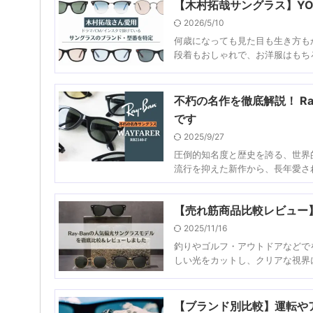
【木村拓哉サングラス】YO
2026/5/10
何歳になっても見た目も生き方も
段着もおしゃれで、お洋服はもちろ
不朽の名作を徹底解説！ Ra
です
2025/9/27
圧倒的知名度と歴史を誇る、世界的
流行を抑えた新作から、長年愛され
【売れ筋商品比較レビュー】
2025/11/16
釣りやゴルフ・アウトドアなどで
しい光をカットし、クリアな視界に
【ブランド別比較】運転や