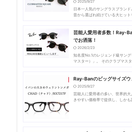
2025/9/27
日本一人気のサングラスブランドと
昔から選ばれ続けている大ヒットモ
芸能人愛用者多数！Ray-B
でお洒落！
2026/2/23
知名度No.1のレジェンド級サング
マスター）」。 そのクラブマスタ
Ray-Banのビッグサイ
2025/9/27
芸能人に愛用者の多い、世界的大人
きやすい価格帯で提供し、しかも誰