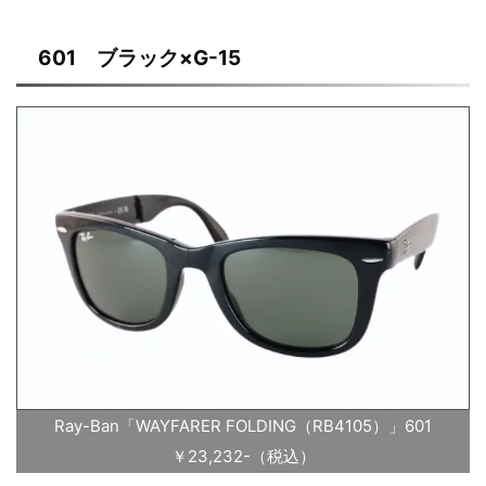
601 ブラック×G-15
Ray-Ban「WAYFARER FOLDING（RB4105）」601
￥23,232-（税込）