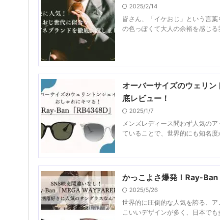
2025/2/14
皆さん、「イケおじ」という言葉
の色っぽくて大人の余裕を感じる雰
オーバーサイズのウェリント
底レビュー！
2025/1/7
メンズレディース問わず人気のアイ
ていることで、世界的にも知名度が
かっこよさ爆発！Ray-Ba
2025/5/26
世界的に圧倒的な人気を誇る、アメ
こいいデザインが多く、日本でも多