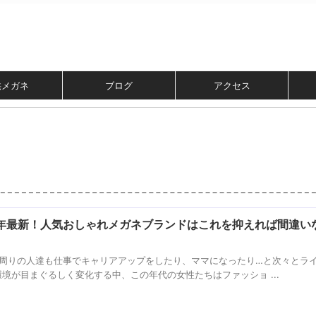
供メガネ
ブログ
アクセス
6年最新！人気おしゃれメガネブランドはこれを抑えれば間違い
も周りの人達も仕事でキャリアアップをしたり、ママになったり…と次々とラ
環境が目まぐるしく変化する中、この年代の女性たちはファッショ ...