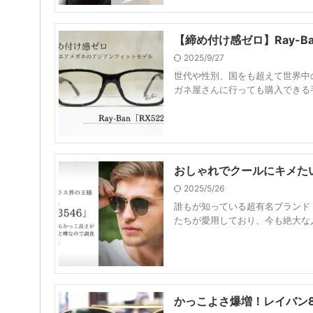
【締め付け感ゼロ】Ray-B
2025/9/27
世代や性別、国をも超えて世界中の
ガネ屋さんに行っても購入できる手
おしゃれでクールにキメたい
2025/5/26
誰もが知っている超有名ブランド「
たちが愛用しており、今も絶大な人
かっこよさ爆増！レイバン8