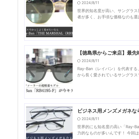
2024/8/11
世界的知名度が高い、サングラス界
者が多く、お手頃な価格なのも選ば
【徳島県からご来店】最先端技
2024/8/11
Ray-Ban（レイバン）を代表する
から長く愛されているサングラスで
ビジネス用メンズメガネならR
2024/8/11
世界的にも知名度の高い「Ray-
力的なものが多いんです！ 今回は、