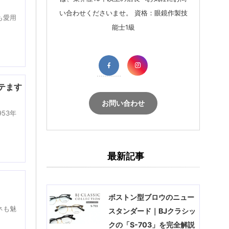
い合わせくださいませ。 資格：眼鏡作製技
も愛用
能士1級
キテます
お問い合わせ
53年
最新記事
ボストン型ブロウのニュー
ネも魅
スタンダード｜BJクラシッ
クの「S-703」を完全解説