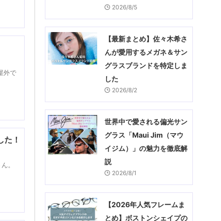
2026/8/5
【最新まとめ】佐々木希さ
んが愛用するメガネ＆サン
グラスブランドを特定しま
屋外で
した
2026/8/2
世界中で愛される偏光サン
グラス「Maui Jim（マウ
した！
イジム）」の魅力を徹底解
説
さん。
2026/8/1
【2026年人気フレームま
とめ】ボストンシェイプの