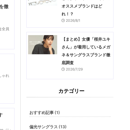
オススメブランドはど
由を徹
れ！？
2026/8/1
は全員
【まとめ】女優「桜井ユキ
さん」が着用しているメガ
ネ＆サングラスブランド徹
底調査
2026/7/29
しゃれ
カテゴリー
おすすめ記事 (1)
す
偏光サングラス (13)
an（レ