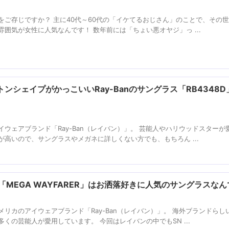
をご存じですか？ 主に40代～60代の「イケてるおじさん」のことで、その
囲気が女性に人気なんです！ 数年前には「ちょい悪オヤジ」っ ...
ンシェイプがかっこいいRay-Banのサングラス「RB4348D
ウェアブランド「Ray-Ban（レイバン）」。 芸能人やハリウッドスターが
高いので、サングラスやメガネに詳しくない方でも、もちろん ...
n「MEGA WAYFARER」はお洒落好きに人気のサングラスな
リカのアイウェアブランド「Ray-Ban（レイバン）」。 海外ブランドらし
くの芸能人が愛用しています。 今回はレイバンの中でもSN ...