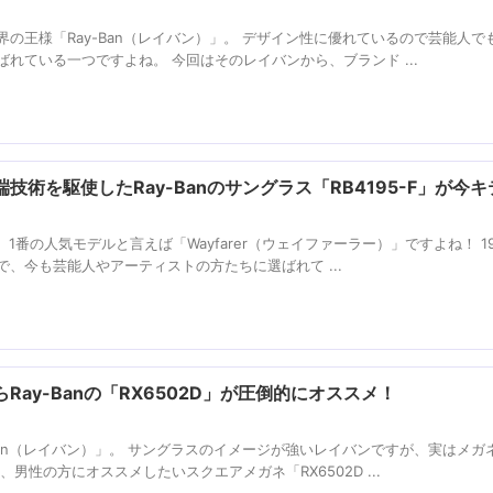
の王様「Ray-Ban（レイバン）」。 デザイン性に優れているので芸能人で
れている一つですよね。 今回はそのレイバンから、ブランド ...
術を駆使したRay-Banのサングラス「RB4195-F」が今
、1番の人気モデルと言えば「Wayfarer（ウェイファーラー）」ですよね！ 19
、今も芸能人やアーティストの方たちに選ばれて ...
ay-Banの「RX6502D」が圧倒的にオススメ！
Ban（レイバン）」。 サングラスのイメージが強いレイバンですが、実はメガ
男性の方にオススメしたいスクエアメガネ「RX6502D ...