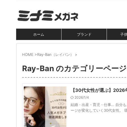
ホーム
ブランド
子
HOME
>
Ray-Ban（レイバン）
>
Ray-Ban のカテゴリーページ
【30代女性が選ぶ】202
2026/1/4
結婚・出産・育児・仕事… 自分
ージが変化していく30代女性。 