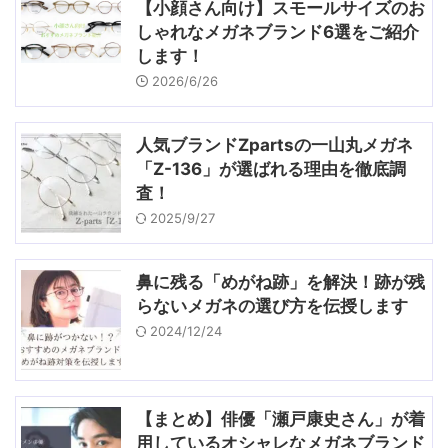
【小顔さん向け】スモールサイズのお
しゃれなメガネブランド6選をご紹介
します！
2026/6/26
人気ブランドZpartsの一山丸メガネ
「Z-136」が選ばれる理由を徹底調
査！
2025/9/27
鼻に残る「めがね跡」を解決！跡が残
らないメガネの選び方を伝授します
2024/12/24
【まとめ】俳優「瀬戸康史さん」が着
用しているオシャレなメガネブランド