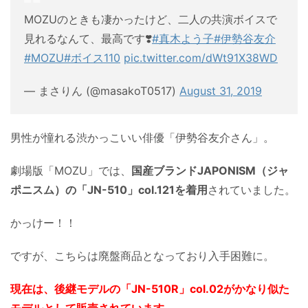
MOZUのときも凄かったけど、二人の共演ボイスで
見れるなんて、最高です❣️
#真木よう子
#伊勢谷友介
#MOZU
#ボイス110
pic.twitter.com/dWt91X38WD
— まさりん (@masakoT0517)
August 31, 2019
男性が憧れる渋かっこいい俳優「伊勢谷友介さん」。
劇場版「MOZU」では、
国産ブランドJAPONISM（ジャ
ポニスム）の「JN-510」col.121を着用
されていました。
かっけー！！
ですが、こちらは廃盤商品となっており入手困難に。
現在は、後継モデルの「JN-510R」col.02がかなり似た
モデルとして販売されています。