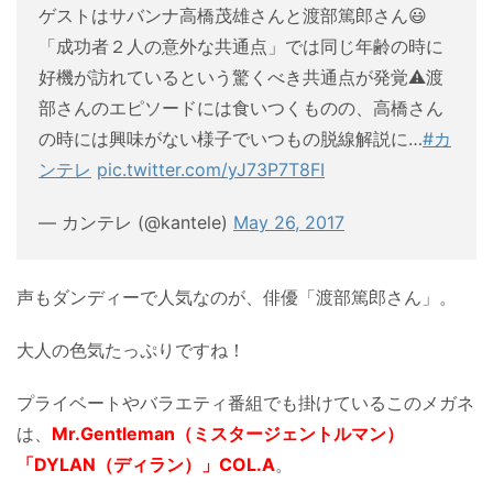
ゲストはサバンナ高橋茂雄さんと渡部篤郎さん😃
「成功者２人の意外な共通点」では同じ年齢の時に
好機が訪れているという驚くべき共通点が発覚⚠渡
部さんのエピソードには食いつくものの、高橋さん
の時には興味がない様子でいつもの脱線解説に…
#カ
ンテレ
pic.twitter.com/yJ73P7T8FI
— カンテレ (@kantele)
May 26, 2017
声もダンディーで人気なのが、俳優「渡部篤郎さん」。
大人の色気たっぷりですね！
プライベートやバラエティ番組でも掛けているこのメガネ
は、
Mr.Gentleman（ミスタージェントルマン）
「DYLAN（ディラン）」COL.A
。