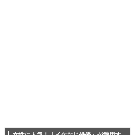
女性に人気！「イケおじ俳優」が愛用す