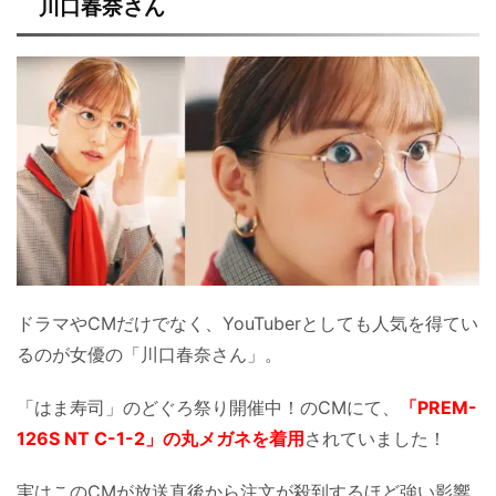
川口春奈さん
ドラマやCMだけでなく、YouTuberとしても人気を得てい
るのが女優の「川口春奈さん」。
「はま寿司」のどぐろ祭り開催中！のCMにて、
「PREM-
126S NT C-1-2」の丸メガネを着用
されていました！
実はこのCMが放送直後から注文が殺到するほど強い影響