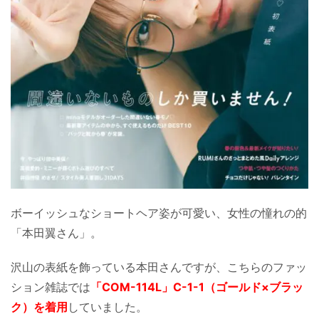
ボーイッシュなショートヘア姿が可愛い、女性の憧れの的
「本田翼さん」。
沢山の表紙を飾っている本田さんですが、こちらのファッ
ション雑誌では
「COM-114L」C-1-1（ゴールド×ブラッ
ク）を着用
していました。