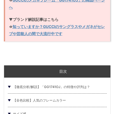
⇒
GUCCIのメガネフレーム「GG1741OJ」の商品ページ
へ
▼
ブランド解説記事はこちら
⇒
知っていますか？GUCCIのサングラスやメガネがセレ
ブや芸能人の間で大流行中です
目次
【徹底分析/解説】「GG1741OJ」の特徴や評判は？
【全色比較】人気のフレームカラー
サイズ感