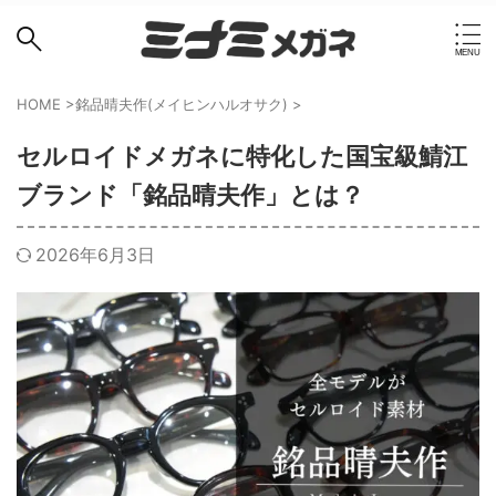
HOME
>
銘品晴夫作(メイヒンハルオサク)
>
セルロイドメガネに特化した国宝級鯖江
ブランド「銘品晴夫作」とは？
2026年6月3日