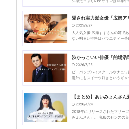
ジ感たっぷりのデザインは世界中の
愛され実力派女優「広瀬ア
2025/9/27
大人気女優 広瀬すずさんの姉で
ない明るい性格はバラエティー番組
渋かっこいい俳優「的場浩
2026/7/25
ビーバップハイスクールやナニワ
意外にもスイーツ好きというギャッ
【まとめ】あいみょんさん
2026/4/24
2018年にリリースされたマリ
みょんさん」。 私服のセンスの良