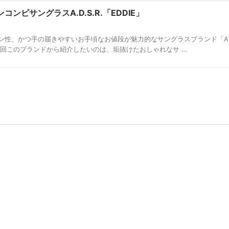
ンビサングラスA.D.S.R.「EDDIE」
性、かつ手の届きやすいお手頃なお値段が魅力的なサングラスブランド「A.D.
回このブランドから紹介したいのは、垢抜けたおしゃれなサ ...