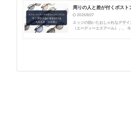
周りの人と差が付くボストンコ
2025/9/27
エッジの効いたおしゃれなデザイン
（エーディーエスアール）」。 今