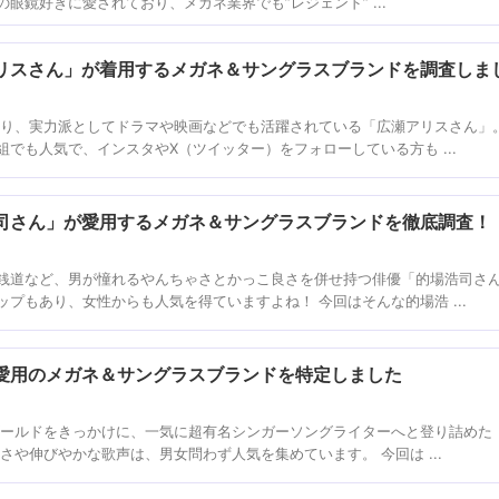
眼鏡好きに愛されており、メガネ業界でも”レジェンド” ...
リスさん」が着用するメガネ＆サングラスブランドを調査しま
あり、実力派としてドラマや映画などでも活躍されている「広瀬アリスさん」。
でも人気で、インスタやX（ツイッター）をフォローしている方も ...
司さん」が愛用するメガネ＆サングラスブランドを徹底調査！
銭道など、男が憧れるやんちゃさとかっこ良さを併せ持つ俳優「的場浩司さ
プもあり、女性からも人気を得ていますよね！ 今回はそんな的場浩 ...
愛用のメガネ＆サングラスブランドを特定しました
ーゴールドをきっかけに、一気に超有名シンガーソングライターへと登り詰めた
さや伸びやかな歌声は、男女問わず人気を集めています。 今回は ...