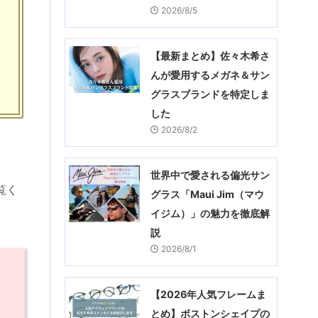
2026/8/5
【最新まとめ】佐々木希さ
んが愛用するメガネ＆サン
グラスブランドを特定しま
した
2026/8/2
世界中で愛される偏光サン
覧く
グラス「Maui Jim（マウ
イジム）」の魅力を徹底解
説
2026/8/1
【2026年人気フレームま
とめ】ボストンシェイプの