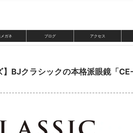
供メガネ
ブログ
アクセス
】BJクラシックの本格派眼鏡「CE