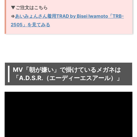
▼ご注文はこちら
⇒
あいみょんさん着用TRAD by Bisei Iwamoto「TRB-
2505」を見てみる
MV「朝が嫌い」で掛けているメガネは
「A.D.S.R.（エーディーエスアール）」