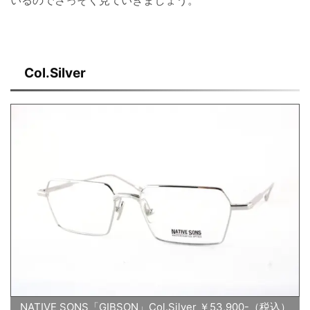
Col.Silver
NATIVE SONS「GIBSON」Col.Silver ￥53,900-（税込）