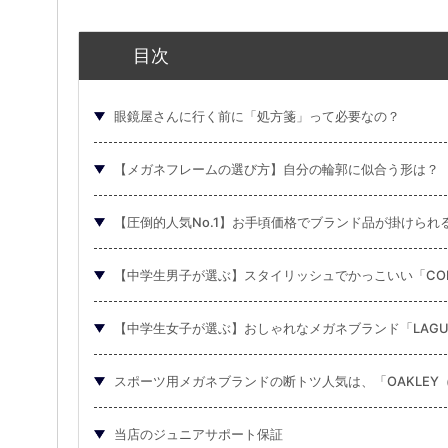
目次
眼鏡屋さんに行く前に「処方箋」って必要なの？
【メガネフレームの選び方】自分の輪郭に似合う形は？
【圧倒的人気No.1】お手頃価格でブランド品が掛けられる「
【中学生男子が選ぶ】スタイリッシュでかっこいい「CON
【中学生女子が選ぶ】おしゃれなメガネブランド「LAGU
スポーツ用メガネブランドの断トツ人気は、「OAKLEY
当店のジュニアサポート保証