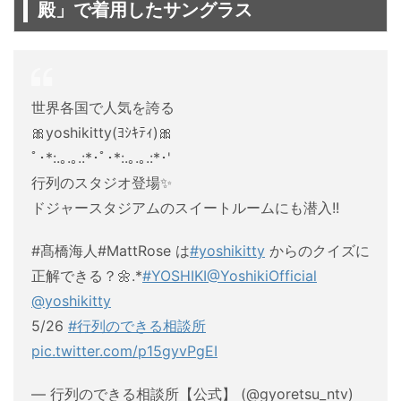
殿」で着用したサングラス
世界各国で人気を誇る
🎀yoshikitty(ﾖｼｷﾃｨ)🎀
ﾟ･*:.｡.｡.:*･ﾟ･*:.｡.｡.:*･'
行列のスタジオ登場✨
ドジャースタジアムのスイートルームにも潜入!!
#髙橋海人#MattRose は
#yoshikitty
からのクイズに
正解できる？🌼.*
#YOSHIKI
@YoshikiOfficial
@yoshikitty
5/26
#行列のできる相談所
pic.twitter.com/p15gyvPgEI
— 行列のできる相談所【公式】 (@gyoretsu_ntv)