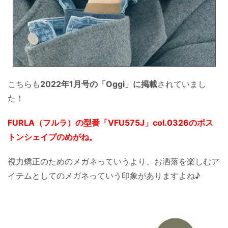
こちらも
2022年1月号の「Oggi」に掲載
されていまし
た！
FURLA（フルラ）の型番「VFU575J」col.0326のボス
トンシェイプのめがね。
視力矯正のためのメガネっていうより、お洒落を楽しむア
イテムとしてのメガネっていう印象がありますよね♪