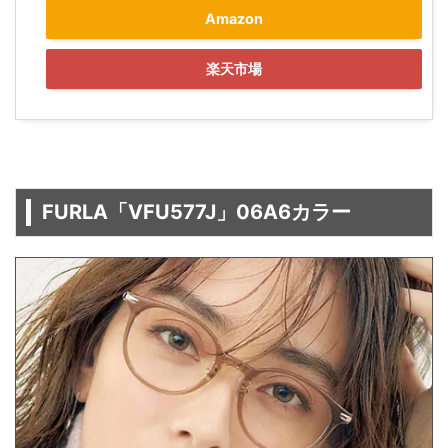
Amazon
楽天市場
FURLA「VFU577J」06A6カラー