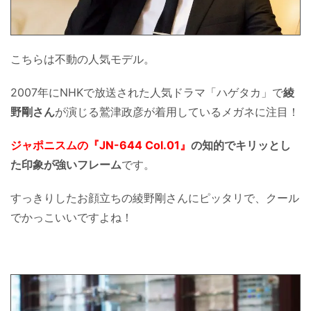
こちらは不動の人気モデル。
2007年にNHKで放送された人気ドラマ「ハゲタカ」で
綾
野剛さん
が演じる鷲津政彦が着用しているメガネに注目！
ジャポニスムの『JN-644 Col.01』
の知的でキリッとし
た印象が強いフレーム
です。
すっきりしたお顔立ちの綾野剛さんにピッタリで、クール
でかっこいいですよね！