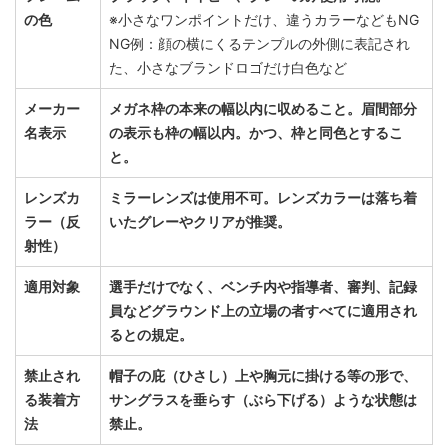
の色
※小さなワンポイントだけ、違うカラーなどもNG
NG例：顔の横にくるテンプルの外側に表記され
た、小さなブランドロゴだけ白色など
メーカー
メガネ枠の本来の幅以内に収めること。眉間部分
名表示
の表示も枠の幅以内。かつ、枠と同色とするこ
と。
レンズカ
ミラーレンズは使用不可。レンズカラーは落ち着
ラー（反
いたグレーやクリアが推奨。
射性）
適用対象
選手だけでなく、ベンチ内や指導者、審判、記録
員などグラウンド上の立場の者すべてに適用され
るとの規定。
禁止され
帽子の庇（ひさし）上や胸元に掛ける等の形で、
る装着方
サングラスを垂らす（ぶら下げる）ような状態は
法
禁止。