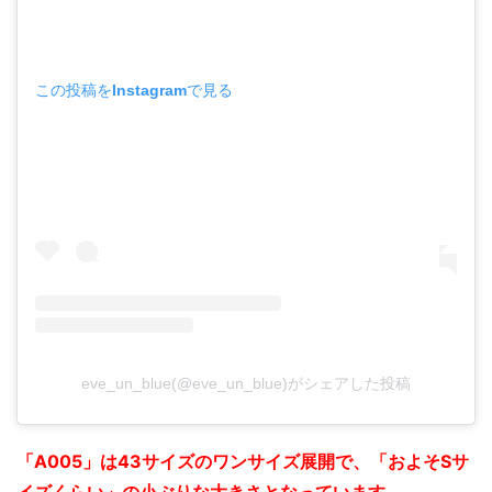
この投稿をInstagramで見る
eve_un_blue(@eve_un_blue)がシェアした投稿
「A005」は43サイズのワンサイズ展開で、「およそSサ
イズくらい」の小ぶりな大きさとなっています。