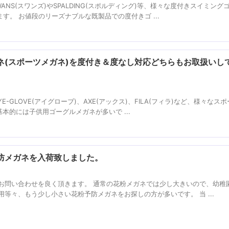
NS(スワンズ)やSPALDING(スポルディング)等、様々な度付きスイミング
す。 お値段のリーズナブルな既製品での度付きゴ ...
ネ(スポーツメガネ)を度付き＆度なし対応どちらもお取扱いし
YE-GLOVE(アイグローブ)、AXE(アックス)、FILA(フィラ)など、様々なス
本的には子供用ゴーグルメガネが多いで ...
防メガネを入荷致しました。
お問い合わせを良く頂きます。 通常の花粉メガネでは少し大きいので、幼稚
等々、もう少し小さい花粉予防メガネをお探しの方が多いです。 当 ...