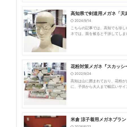
高知県で剣道用メガネ「天
2024/9/14
こちらの記事では、高知でも珍し
ネでは、面を被ると干渉してしまい
花粉対策メガネ『スカッシ
2022/9/24
高知は山に囲まれており、花粉が
に、子供から大人まで幅広いサイズ
米倉 涼子着用メガネブラン
2026/6/22