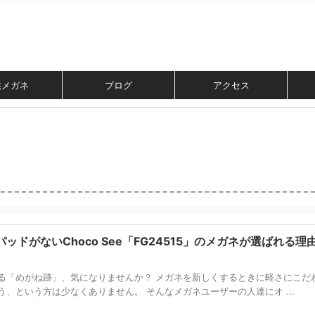
供メガネ
ブログ
アクセス
ドがないChoco See「FG24515」のメガネが選ばれる理
る「めがね跡」、気になりませんか？ メガネを新しくするときに軽さにこだ
、という方は少なくありません。 そんなメガネユーザーの人達にオ ...