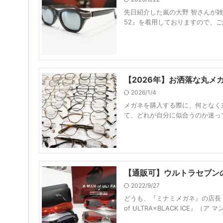
先日紹介した嵐の大野 智さんが雑誌で
52』を着用しておりますので、ご紹
【2026年】お洒落な丸
2026/1/4
メガネを購入する際に、何となく
て、どれが自分に似合うのか迷って
【通販可】ウルトラセブンのサン
2022/9/27
どうも、『ミナミメガネ』の店長 
of ULTRA×BLACK ICE』（ア