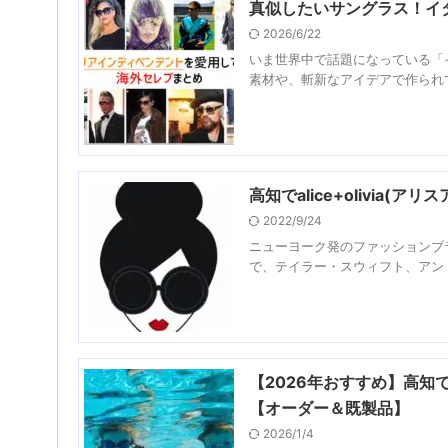
真似したいサングラス！イ
2026/6/22
いま世界中で話題になっている「イタリ
素材や、斬新なアイデアで作られて
高知でalice+olivia
2022/9/24
ニューヨーク発のファッションブラン
で、テイラー・スウィフト、アン・
【2026年おすすめ】高知
【オーダー＆既製品】
2026/1/4