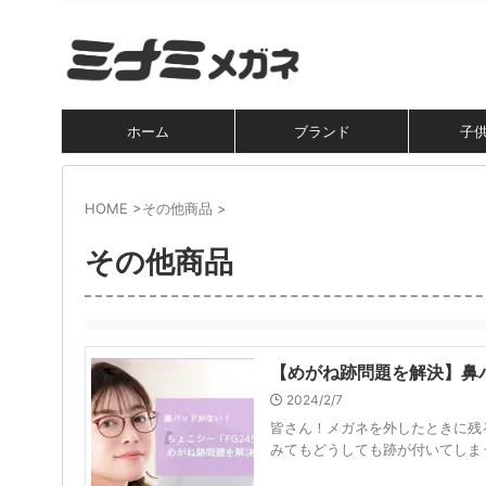
ホーム
ブランド
子
HOME
>
その他商品
>
その他商品
【めがね跡問題を解決】鼻パッ
2024/2/7
皆さん！メガネを外したときに残
みてもどうしても跡が付いてしまう