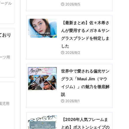
ゴーグル
2026/8/5
【最新まとめ】佐々木希さ
んが愛用するメガネ＆サン
ており
グラスブランドを特定しま
した
2026/8/2
ポーツ用
世界中で愛される偏光サン
グラス「Maui Jim（マウ
イジム）」の魅力を徹底解
説
2026/8/1
園児用
【2026年人気フレームま
とめ】ボストンシェイプの