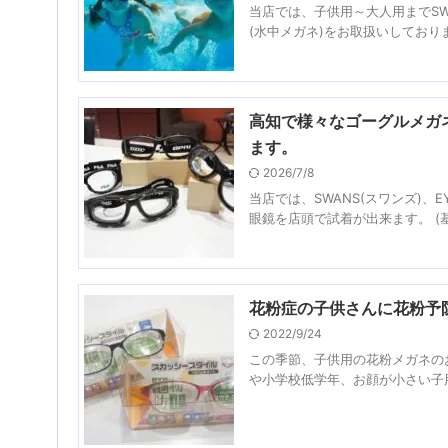
当店では、子供用～大人用までSWA
(水中メガネ)をお取扱いしておりま
高知で様々なゴーグルメガ
ます。
2026/7/8
当店では、SWANS(スワンズ)、E
眼鏡を店頭で試着が出来ます。 (基
花粉症の子供さんに花粉予
2022/9/24
この季節、子供用の花粉メガネの
や小学校低学年、お顔が小さい子用