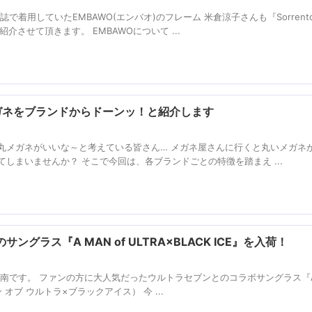
着用していたEMBAWO(エンバオ)のフレーム 米倉涼子さんも『Sorrento 
介させて頂きます。 EMBAWOについて ...
メガネをブランドからドーンッ！と紹介します
丸メガネがいいな～と考えている皆さん… メガネ屋さんに行くと丸いメガネ
しまいませんか？ そこで今回は、各ブランドごとの特徴を踏まえ ...
グラス『A MAN of ULTRA×BLACK ICE』を入荷！
南です。 ファンの方に大人気だったウルトラセブンとのコラボサングラス『A
 マン オブ ウルトラ×ブラックアイス） 今 ...