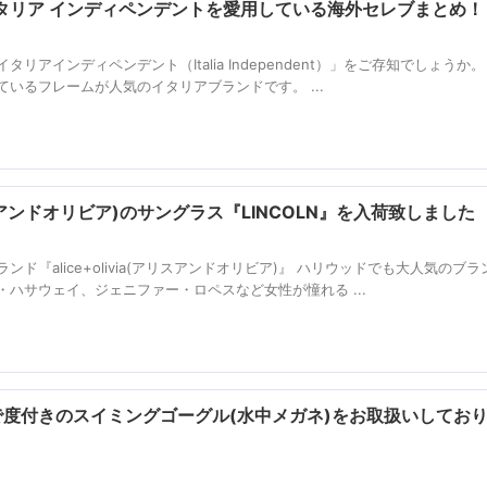
タリア インディペンデントを愛用している海外セレブまとめ！
アインディペンデント（Italia Independent）」をご存知でしょうか。
いるフレームが人気のイタリアブランドです。 ...
(アリスアンドオリビア)のサングラス『LINCOLN』を入荷致しました
ド『alice+olivia(アリスアンドオリビア)』 ハリウッドでも大人気のブラ
ハサウェイ、ジェニファー・ロペスなど女性が憧れる ...
で度付きのスイミングゴーグル(水中メガネ)をお取扱いしてお