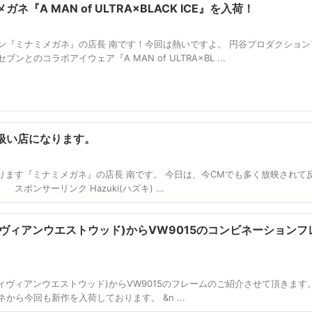
『A MAN of ULTRA×BLACK ICE』を入荷！
ン『ミナミメガネ』の店長 南です！今回は熱いですよ。 円谷プロダクション
のコラボアイウェア『A MAN of ULTRA×BL ...
扱い店になります。
ります『ミナミメガネ』の店長 南です。 今日は、今CMでも多く放映されて
ポンサーリンク Hazuki(ハズキ) ...
od(ヴィヴィアンウエストウッド)からVW9015のコンビネーション
ood(ヴィヴィアンウエストウッド)からVW9015のフレームのご紹介させて頂きます
ら今回も新作を入荷しております。 &n ...