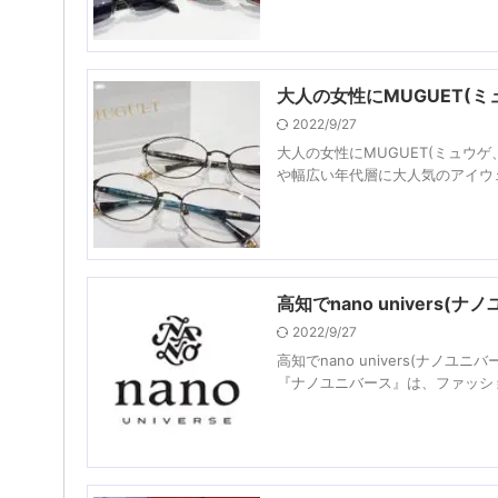
大人の女性にMUGUET(
2022/9/27
大人の女性にMUGUET(ミュウ
や幅広い年代層に大人気のアイウェアブ
高知でnano univer
2022/9/27
高知でnano univers(ナ
『ナノユニバース』は、ファッショ