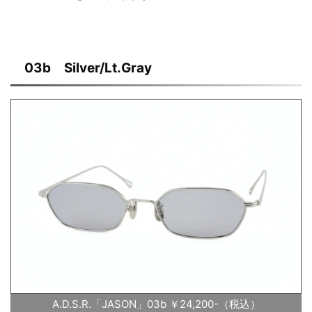
03b Silver/Lt.Gray
A.D.S.R.「JASON」03b ￥24,200-（税込）