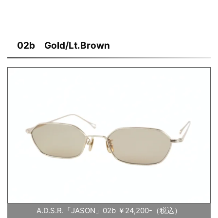
02b Gold/Lt.Brown
A.D.S.R.「JASON」02b ￥24,200-（税込）