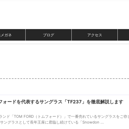
供メガネ
ブログ
アクセス
月
フォードを代表するサングラス「TF237」を徹底解説します
ンド「TOM FORD（トムフォード）」で一番売れているサングラスをご存
ングラスとして長年王座に君臨し続けている「Snowdon ...