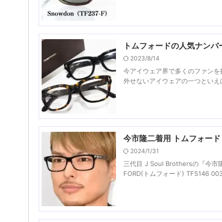
トムフォードの人気ナンバー
2023/8/14
今アイウェア界で多くのファンを持
外せないアイウェアの一つといえば本日
今市隆二着用 トムフォード 
2024/1/31
三代目 J Soul Brothe
FORD(トムフォード) TF5146 