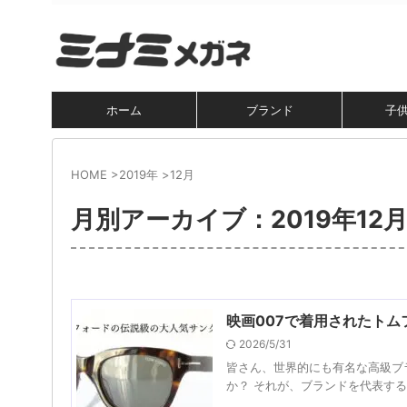
ホーム
ブランド
子
HOME
>
2019年
>
12月
月別アーカイブ：2019年12
映画007で着用されたトム
2026/5/31
皆さん、世界的にも有名な高級ブラ
か？ それが、ブランドを代表するサ