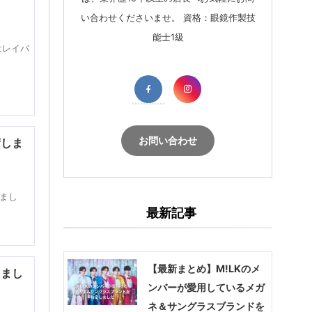
い合わせくださいませ。 資格：眼鏡作製技
能士1級
はレイバ
お問い合わせ
荷しま
しまし
最新記事
【最新まとめ】M!LKのメ
しまし
ンバーが愛用しているメガ
ネ＆サングラスブランドを