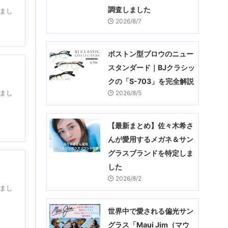
調査しました
しまし
2026/8/7
ボストン型ブロウのニュー
た
スタンダード｜BJクラシッ
クの「S-703」を完全解説
しまし
2026/8/5
【最新まとめ】佐々木希さ
んが愛用するメガネ＆サン
グラスブランドを特定しま
た
した
2026/8/2
しまし
世界中で愛される偏光サン
グラス「Maui Jim（マウ