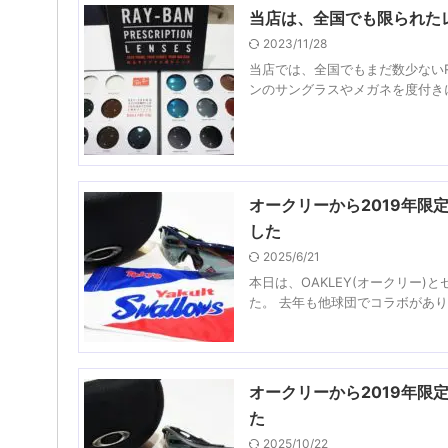
当店は、全国でも限られた
2023/11/28
当店では、全国でもまだ数少ないR
ンのサングラスやメガネを度付きに
オークリーから2019年
した
2025/6/21
本日は、OAKLEY(オークリー
た。 去年も他球団でコラボがあり
オークリーから2019年
た
2025/10/22